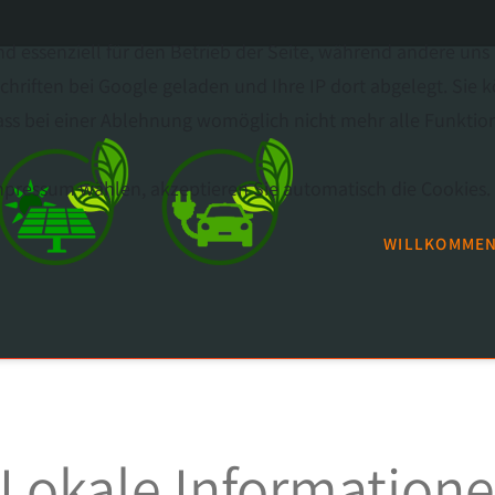
nd essenziell für den Betrieb der Seite, während andere uns
hriften bei Google geladen und Ihre IP dort abgelegt. Sie 
ss bei einer Ablehnung womöglich nicht mehr alle Funktiona
Impressum wählen, akzeptieren Sie automatisch die Cookies.
WILLKOMME
- Lokale Information