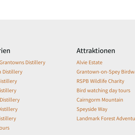
rien
Attraktionen
 Grantowns Distillery
Alvie Estate
 Distillery
Grantown-on-Spey Birdw
stillery
RSPB Wildlife Charity
stillery
Bird watching day tours
Distillery
Cairngorm Mountain
stillery
Speyside Way
stillery
Landmark Forest Adventu
ours