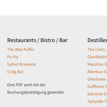
Restaurants / Bistro / Bar
Destille
The Wee Puffin
The Cairn,
Po Pia
Glenfiddich
Sylhet Brasserie
Macallan Di
Craig Bar
Aberlour Di
Glenlossie 
Eine PDF wird mit der
Dufftown Di
Buchungsbestätigung gesendet.
Balvenie Di
Speyside T