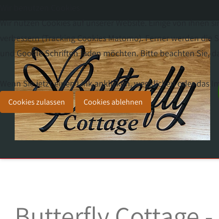
Wir benutzen Cookies
Wir nutzen Cookies auf unserer Website. Einige von ihnen si
verbessern (Tracking Cookies Matomo). Ferner werden die Sc
und Google Schriften laden möchten. Bitte beachten Sie, da
Wenn Sie jetzt einen Link anklicken, wegklicken oder das 
Cookies zulassen
Cookies ablehnen
Butterfly Cottage 